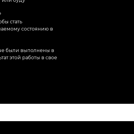
ы или буду
?
обы стать
лаемому состоянию в
рые были выполнены в
тат этой работы в свое