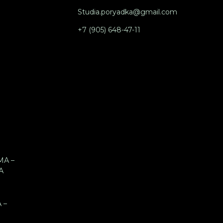
Studia.poryadka@gmail.com
+7 (905) 648-47-11
А –
А
 –