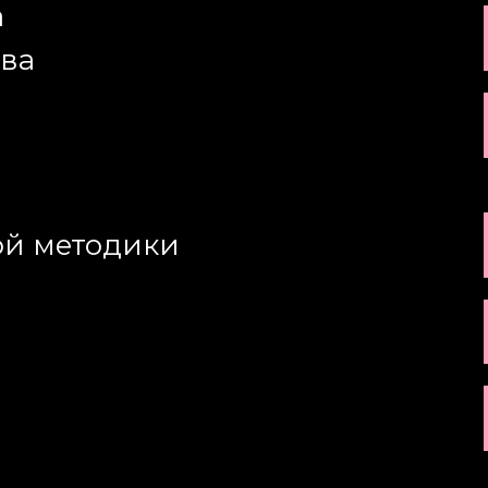
а
тва
кой методики