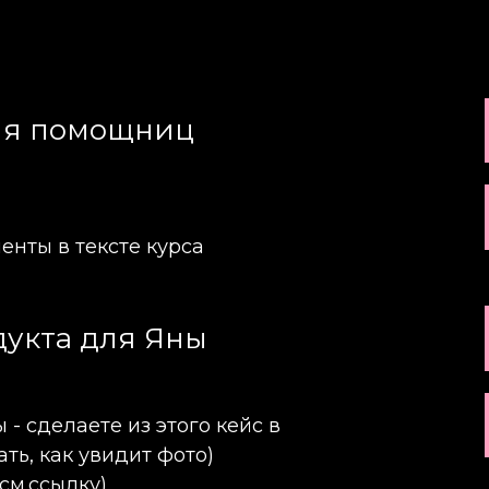
для помощниц
нты в тексте курса
дукта для Яны
- сделаете из этого кейс в
ть, как увидит фото)
см.ссылку)