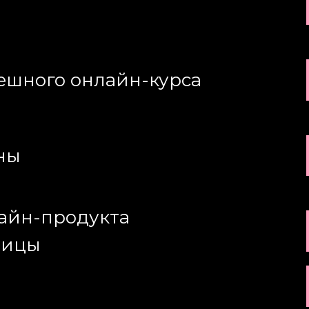
пешного онлайн-курса
ены
лайн-продукта
ницы