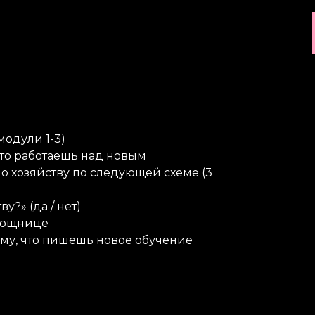
модули 1-3)
что работаешь над новым
 хозяйству по следующей схеме (3
у?» (да / нет)
мощнице
ому, что пишешь новое обучение