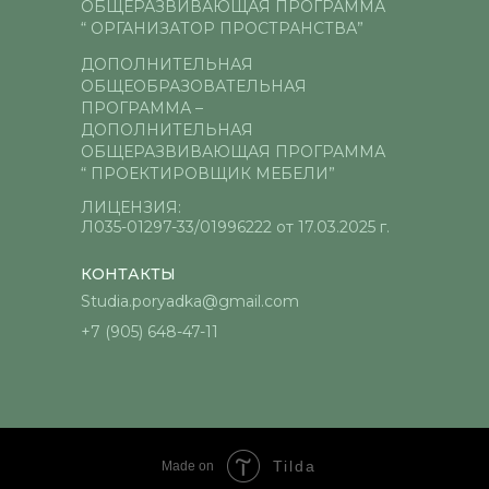
ОБЩЕРАЗВИВАЮЩАЯ ПРОГРАММА
“ ОРГАНИЗАТОР ПРОСТРАНСТВА”
ДОПОЛНИТЕЛЬНАЯ
ОБЩЕОБРАЗОВАТЕЛЬНАЯ
ПРОГРАММА –
ДОПОЛНИТЕЛЬНАЯ
ОБЩЕРАЗВИВАЮЩАЯ ПРОГРАММА
“ ПРОЕКТИРОВЩИК МЕБЕЛИ”
ЛИЦЕНЗИЯ:
Л035-01297-33/01996222 от 17.03.2025 г.
КОНТАКТЫ
Studia.poryadka@gmail.com
+7 (905) 648-47-11
Tilda
Made on